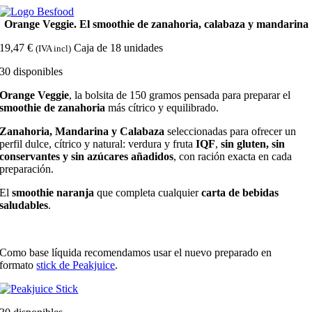
Skip
to
Orange Veggie. El smoothie de zanahoria, calabaza y mandarina
content
19,47
€
Caja de 18 unidades
(IVA incl)
30 disponibles
Orange Veggie
, la bolsita de 150 gramos pensada para preparar el
smoothie de zanahoria
más cítrico y equilibrado.
Zanahoria, Mandarina y Calabaza
seleccionadas para ofrecer un
perfil dulce, cítrico y natural: verdura y fruta
IQF
,
sin gluten, sin
conservantes y sin azúcares añadidos
, con ración exacta en cada
preparación.
El
smoothie naranja
que completa cualquier
carta de bebidas
saludables
.
Como base líquida recomendamos usar el nuevo preparado en
formato
stick de Peakjuice
.