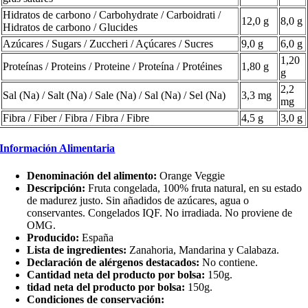
Hidratos de carbono / Carbohydrate / Carboidrati /
12,0 g
8,0 g
Hidratos de carbono / Glucides
Azúcares / Sugars / Zuccheri / Açúcares / Sucres
9,0 g
6,0 g
1,20
Proteínas / Proteins / Proteine / Proteína / Protéines
1,80 g
g
2,2
Sal (Na) / Salt (Na) / Sale (Na) / Sal (Na) / Sel (Na)
3,3 mg
mg
Fibra / Fiber / Fibra / Fibra / Fibre
4,5 g
3,0 g
Información Alimentaria
Denominación del alimento:
Orange Veggie
Descripción:
Fruta congelada, 100% fruta natural, en su estado
de madurez justo. Sin añadidos de azúcares, agua o
conservantes. Congelados IQF. No irradiada. No proviene de
OMG.
Producido:
España
Lista de ingredientes:
Zanahoria, Mandarina y Calabaza.
Declaración de alérgenos destacados:
No contiene.
Cantidad neta del producto por bolsa:
150g.
tidad neta del producto por bolsa:
150g.
Condiciones de conservación: