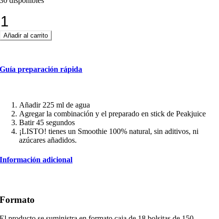
30 disponibles
Orange
Veggie.
Añadir al carrito
El
smoothie
Guía preparación rápida
de
zanahoria,
Añadir 225 ml de agua
Agregar la combinación y el preparado en stick de Peakjuice
calabaza
Batir 45 segundos
¡LISTO! tienes un Smoothie 100% natural, sin aditivos, ni
y
azúcares añadidos.
mandarina
Información adicional
cantidad
Formato
El producto se suministra en formato caja de 18 bolsitas de 150