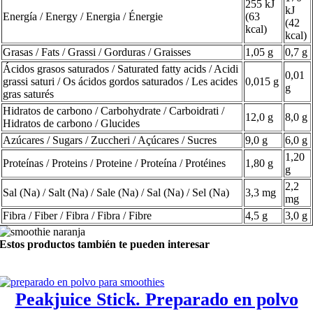
255 kJ
kJ
Energía / Energy / Energia / Énergie
(63
(42
kcal)
kcal)
Grasas / Fats / Grassi / Gorduras / Graisses
1,05 g
0,7 g
Ácidos grasos saturados / Saturated fatty acids / Acidi
0,01
grassi saturi / Os ácidos gordos saturados / Les acides
0,015 g
g
gras saturés
Hidratos de carbono / Carbohydrate / Carboidrati /
12,0 g
8,0 g
Hidratos de carbono / Glucides
Azúcares / Sugars / Zuccheri / Açúcares / Sucres
9,0 g
6,0 g
1,20
Proteínas / Proteins / Proteine / Proteína / Protéines
1,80 g
g
2,2
Sal (Na) / Salt (Na) / Sale (Na) / Sal (Na) / Sel (Na)
3,3 mg
mg
Fibra / Fiber / Fibra / Fibra / Fibre
4,5 g
3,0 g
Estos productos también te pueden interesar
Peakjuice Stick. Preparado en polvo