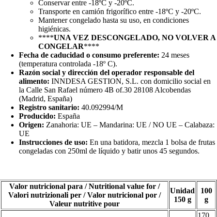
Conservar entre -18ºC y -20ºC.
Transporte en camión frigorífico entre -18ºC y -20ºC.
Mantener congelado hasta su uso, en condiciones
higiénicas.
****
UNA VEZ DESCONGELADO, NO VOLVER A
CONGELAR
****
Fecha de caducidad o consumo preferente:
24 meses
(temperatura controlada -18º C).
Razón social y dirección del operador responsable del
alimento:
INNDESA GESTION, S.L. con domicilio social en
la Calle San Rafael número 4B of.30 28108 Alcobendas
(Madrid, España)
Registro sanitario:
40.092994/M
Producido:
España
Origen:
Zanahoria: UE – Mandarina: UE / NO UE – Calabaza:
UE
Instrucciones de uso:
En una batidora, mezcla 1 bolsa de frutas
congeladas con 250ml de líquido y batir unos 45 segundos.
Valor nutricional para / Nutritional value for /
Unidad
100
Valori nutrizionali per / Valor nutricional por /
150 g
g
Valeur nutritive pour
170