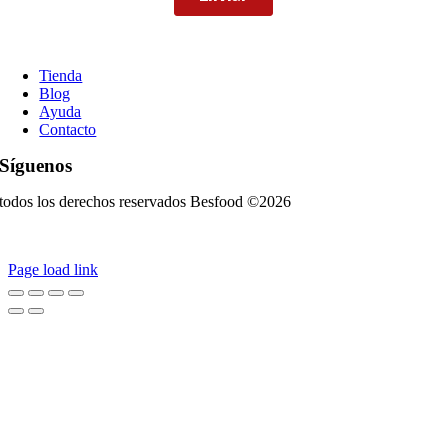
Tienda
Blog
Ayuda
Contacto
Síguenos
todos los derechos reservados Besfood ©2026
Política de privacidad
|
Aviso Legal
|
Política de cookies
Page load link
Go
to
Top