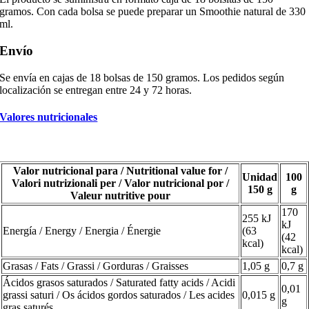
gramos. Con cada bolsa se puede preparar un Smoothie natural de 330
ml.
Envío
Se envía en cajas de 18 bolsas de 150 gramos. Los pedidos según
localización se entregan entre 24 y 72 horas.
Valores nutricionales
Valor nutricional para / Nutritional value for /
Unidad
100
Valori nutrizionali per / Valor nutricional por /
150 g
g
Valeur nutritive pour
170
255 kJ
kJ
Energía / Energy / Energia / Énergie
(63
(42
kcal)
kcal)
Grasas / Fats / Grassi / Gorduras / Graisses
1,05 g
0,7 g
Ácidos grasos saturados / Saturated fatty acids / Acidi
0,01
grassi saturi / Os ácidos gordos saturados / Les acides
0,015 g
g
gras saturés