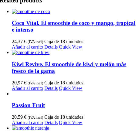
Related products
Coco Vital. El smoothie de coco y mango, tropical
e intenso
24,37
€
Caja de 18 unidades
(IVA incl)
Añadir al carrito
Details
Quick View
Kiwi Revive. El smoothie de kiwi y melón más
fresco de la gama
20,97
€
Caja de 18 unidades
(IVA incl)
Añadir al carrito
Details
Quick View
Passion Fruit
20,59
€
Caja de 18 unidades
(IVA incl)
Añadir al carrito
Details
Quick View