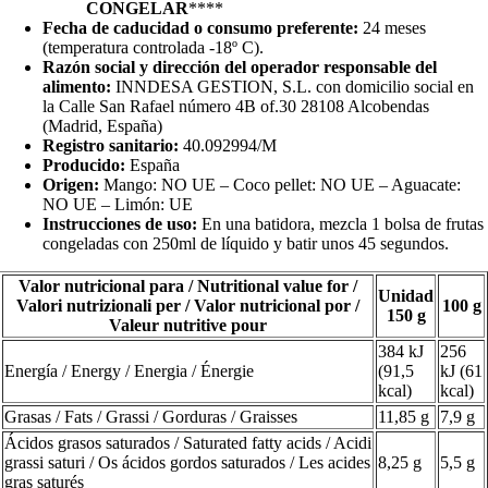
CONGELAR
****
Fecha de caducidad o consumo preferente:
24 meses
(temperatura controlada -18º C).
Razón social y dirección del operador responsable del
alimento:
INNDESA GESTION, S.L. con domicilio social en
la Calle San Rafael número 4B of.30 28108 Alcobendas
(Madrid, España)
Registro sanitario:
40.092994/M
Producido:
España
Origen:
Mango: NO UE – Coco pellet: NO UE – Aguacate:
NO UE – Limón: UE
Instrucciones de uso:
En una batidora, mezcla 1 bolsa de frutas
congeladas con 250ml de líquido y batir unos 45 segundos.
Valor nutricional para / Nutritional value for /
Unidad
Valori nutrizionali per / Valor nutricional por /
100 g
150 g
Valeur nutritive pour
384 kJ
256
Energía / Energy / Energia / Énergie
(91,5
kJ (61
kcal)
kcal)
Grasas / Fats / Grassi / Gorduras / Graisses
11,85 g
7,9 g
Ácidos grasos saturados / Saturated fatty acids / Acidi
grassi saturi / Os ácidos gordos saturados / Les acides
8,25 g
5,5 g
gras saturés