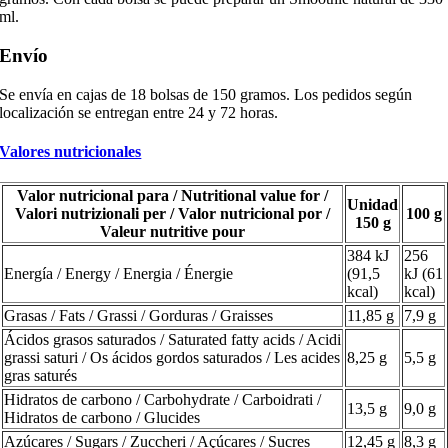
ml.
Envío
Se envía en cajas de 18 bolsas de 150 gramos. Los pedidos según
localización se entregan entre 24 y 72 horas.
Valores nutricionales
Valor nutricional para / Nutritional value for /
Unidad
Valori nutrizionali per / Valor nutricional por /
100 g
150 g
Valeur nutritive pour
384 kJ
256
Energía / Energy / Energia / Énergie
(91,5
kJ (61
kcal)
kcal)
Grasas / Fats / Grassi / Gorduras / Graisses
11,85 g
7,9 g
Ácidos grasos saturados / Saturated fatty acids / Acidi
grassi saturi / Os ácidos gordos saturados / Les acides
8,25 g
5,5 g
gras saturés
Hidratos de carbono / Carbohydrate / Carboidrati /
13,5 g
9,0 g
Hidratos de carbono / Glucides
Azúcares / Sugars / Zuccheri / Açúcares / Sucres
12,45 g
8,3 g