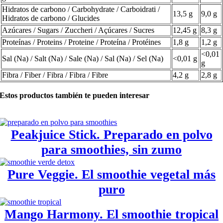
Hidratos de carbono / Carbohydrate / Carboidrati /
13,5 g
9,0 g
Hidratos de carbono / Glucides
Azúcares / Sugars / Zuccheri / Açúcares / Sucres
12,45 g
8,3 g
Proteínas / Proteins / Proteine / Proteína / Protéines
1,8 g
1,2 g
<0,01
Sal (Na) / Salt (Na) / Sale (Na) / Sal (Na) / Sel (Na)
<0,01 g
g
Fibra / Fiber / Fibra / Fibra / Fibre
4,2 g
2,8 g
Estos productos también te pueden interesar
Peakjuice Stick. Preparado en polvo
para smoothies, sin zumo
Pure Veggie. El smoothie vegetal más
puro
Mango Harmony. El smoothie tropical