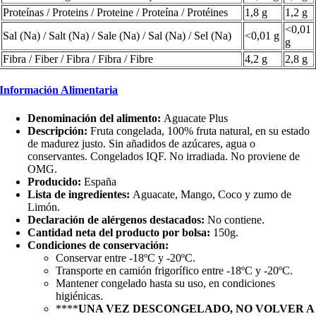
Proteínas / Proteins / Proteine / Proteína / Protéines
1,8 g
1,2 g
<0,01
Sal (Na) / Salt (Na) / Sale (Na) / Sal (Na) / Sel (Na)
<0,01 g
g
Fibra / Fiber / Fibra / Fibra / Fibre
4,2 g
2,8 g
Información Alimentaria
Denominación del alimento:
Aguacate Plus
Descripción:
Fruta congelada, 100% fruta natural, en su estado
de madurez justo. Sin añadidos de azúcares, agua o
conservantes. Congelados IQF. No irradiada. No proviene de
OMG.
Producido:
España
Lista de ingredientes:
Aguacate, Mango, Coco y zumo de
Limón.
Declaración de alérgenos destacados:
No contiene.
Cantidad neta del producto por bolsa:
150g.
Condiciones de conservación:
Conservar entre -18ºC y -20ºC.
Transporte en camión frigorífico entre -18ºC y -20ºC.
Mantener congelado hasta su uso, en condiciones
higiénicas.
****
UNA VEZ DESCONGELADO, NO VOLVER A