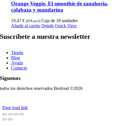
Orange Veggie. El smoothie de zanahoria,
calabaza y mandarina
19,47
€
Caja de 18 unidades
(IVA incl)
Añadir al carrito
Details
Quick View
Suscríbete a nuestra newsletter
Tienda
Blog
Ayuda
Contacto
Síguenos
todos los derechos reservados Besfood ©2026
Política de privacidad
|
Aviso Legal
|
Política de cookies
Page load link