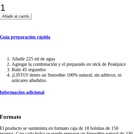
Aguacate
+
Añadir al carrito
cantidad
Guía preparación rápida
Añadir 225 ml de agua
Agregar la combinación y el preparado en stick de Peakjuice
Batir 45 segundos
¡LISTO! tienes un Smoothie 100% natural, sin aditivos, ni
azúcares añadidos.
Información adicional
Formato
El producto se suministra en formato caja de 18 bolsitas de 150
gramos. Con cada bolsa se puede preparar un Smoothie natural de 330