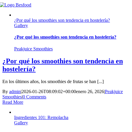
Skip
to
content
¿Por qué los smoothies son tendencia en hostelería?
Gallery
¿Por qué los smoothies son tendencia en hostelería?
Peakjuice Smoothies
¿Por qué los smoothies son tendencia en
hostelería?
En los últimos años, los smoothies de frutas se han [...]
By
admin
|
2026-01-26T08:09:02+00:00
enero 26, 2026
|
Peakjuice
Smoothies
|
0 Comments
Read More
Ingredientes 101: Remolacha
Gallery