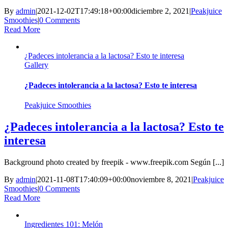
By
admin
|
2021-12-02T17:49:18+00:00
diciembre 2, 2021
|
Peakjuice
Smoothies
|
0 Comments
Read More
¿Padeces intolerancia a la lactosa? Esto te interesa
Gallery
¿Padeces intolerancia a la lactosa? Esto te interesa
Peakjuice Smoothies
¿Padeces intolerancia a la lactosa? Esto te
interesa
Background photo created by freepik - www.freepik.com Según [...]
By
admin
|
2021-11-08T17:40:09+00:00
noviembre 8, 2021
|
Peakjuice
Smoothies
|
0 Comments
Read More
Ingredientes 101: Melón